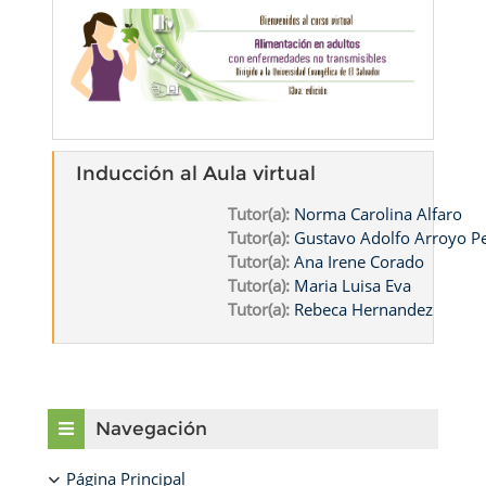
Inducción al Aula virtual
Tutor(a):
Norma Carolina Alfaro
Tutor(a):
Gustavo Adolfo Arroyo 
Tutor(a):
Ana Irene Corado
Tutor(a):
Maria Luisa Eva
Tutor(a):
Rebeca Hernandez
Bloques
Salta Navegación
Navegación
Página Principal