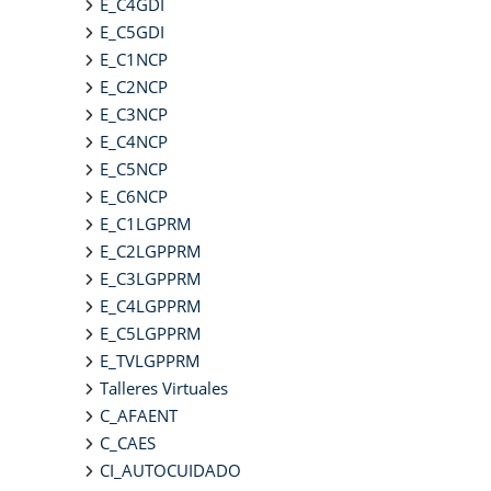
E_C4GDI
E_C5GDI
E_C1NCP
E_C2NCP
E_C3NCP
E_C4NCP
E_C5NCP
E_C6NCP
E_C1LGPRM
E_C2LGPPRM
E_C3LGPPRM
E_C4LGPPRM
E_C5LGPPRM
E_TVLGPPRM
Talleres Virtuales
C_AFAENT
C_CAES
CI_AUTOCUIDADO