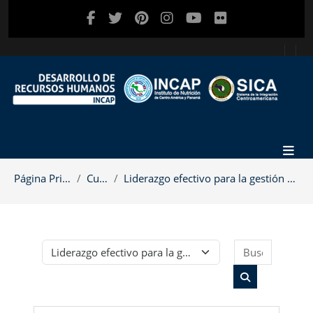
Salta al contenido principal
Página Principal
Cursos
Liderazgo efectivo para la gestión a favor de la n...
Buscar c
Categorías
Buscar cursos