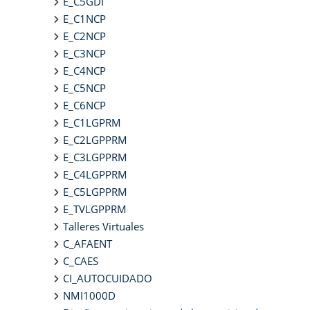
E_C5GDI
E_C1NCP
E_C2NCP
E_C3NCP
E_C4NCP
E_C5NCP
E_C6NCP
E_C1LGPRM
E_C2LGPPRM
E_C3LGPPRM
E_C4LGPPRM
E_C5LGPPRM
E_TVLGPPRM
Talleres Virtuales
C_AFAENT
C_CAES
CI_AUTOCUIDADO
NMI1000D