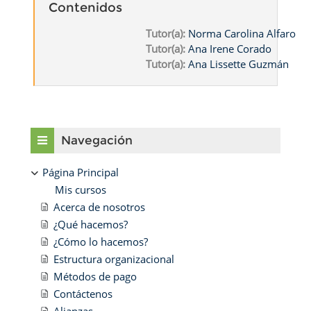
Contenidos
Tutor(a):
Norma Carolina Alfaro
Tutor(a):
Ana Irene Corado
Tutor(a):
Ana Lissette Guzmán
Bloques
Salta Navegación
Navegación
Página Principal
Mis cursos
Acerca de nosotros
¿Qué hacemos?
¿Cómo lo hacemos?
Estructura organizacional
Métodos de pago
Contáctenos
Alianzas