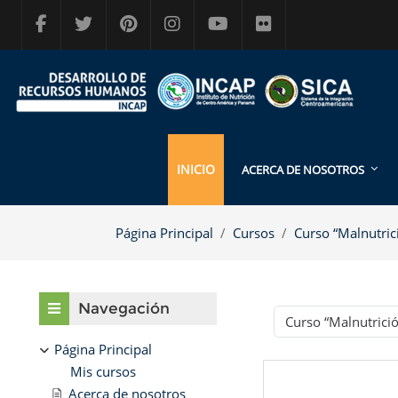
Salta al contenido principal
INICIO
ACERCA DE NOSOTROS
Página Principal
Cursos
Curso “Malnutrici
Bloques
Salta Navegación
Navegación
Categorías
Página Principal
Mis cursos
Acerca de nosotros