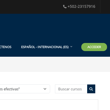
+502-23157916
ACCEDER
CTENOS
ESPAÑOL - INTERNACIONAL ‎(ES)‎
Buscar curso
Buscar cur