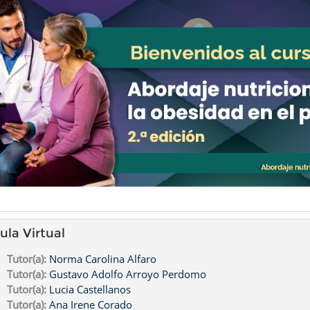
ula Virtual
Tutor(a):
Norma Carolina Alfaro
Tutor(a):
Gustavo Adolfo Arroyo Perdomo
Tutor(a):
Lucia Castellanos
Tutor(a):
Ana Irene Corado