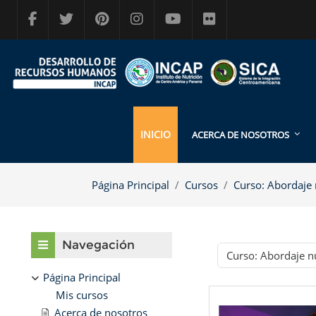
Salta al contenido principal
INICIO
ACERCA DE NOSOTROS
Página Principal
Cursos
Curso: Abordaje n
Bloques
Salta Navegación
Navegación
Categorías
Página Principal
Mis cursos
Acerca de nosotros