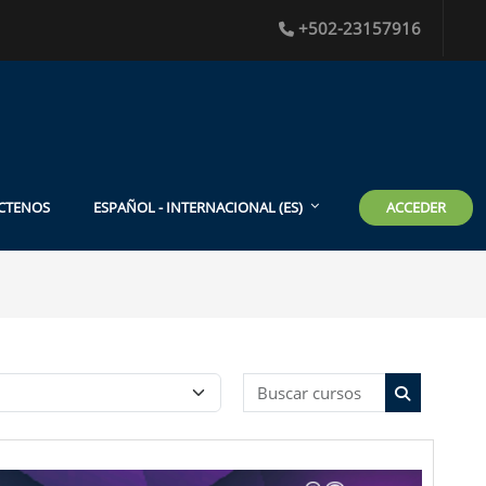
+502-23157916
ACCEDER
CTENOS
ESPAÑOL - INTERNACIONAL ‎(ES)‎
Buscar curso
Buscar cur