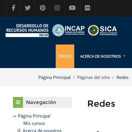
Salta al contenido principal
INICIO
ACERCA DE NOSOTROS
Página Principal
Páginas del sitio
Redes
Bloques
Salta Navegación
Redes
Navegación
Requisitos de finali
Página Principal
Mis cursos
Acerca de nosotros