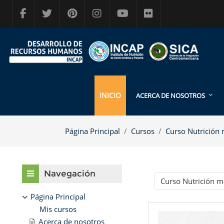
Salta al contenido principal
INICIO
ACERCA DE NOSOTROS
Página Principal
Cursos
Curso Nutrición m
Bloques
Salta Navegación
Navegación
Categorías
Página Principal
Mis cursos
Acerca de nosotros