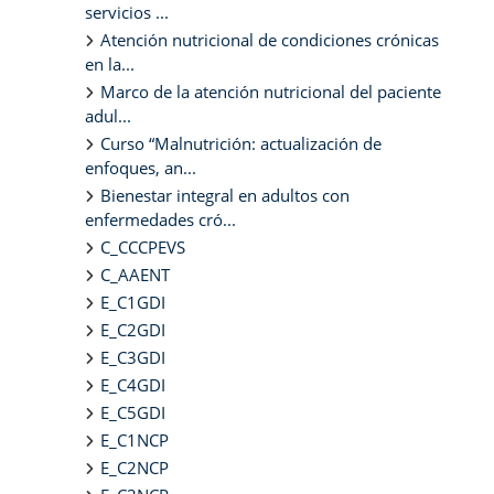
servicios ...
Atención nutricional de condiciones crónicas
en la...
Marco de la atención nutricional del paciente
adul...
Curso “Malnutrición: actualización de
enfoques, an...
Bienestar integral en adultos con
enfermedades cró...
C_CCCPEVS
C_AAENT
E_C1GDI
E_C2GDI
E_C3GDI
E_C4GDI
E_C5GDI
E_C1NCP
E_C2NCP