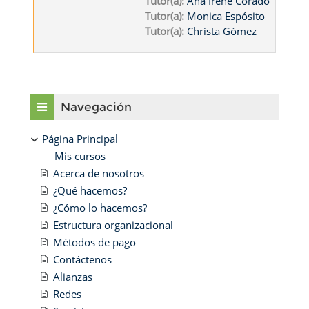
Tutor(a):
Ana Irene Corado
Tutor(a):
Monica Espósito
Tutor(a):
Christa Gómez
Bloques
Salta Navegación
Navegación
Página Principal
Mis cursos
Acerca de nosotros
¿Qué hacemos?
¿Cómo lo hacemos?
Estructura organizacional
Métodos de pago
Contáctenos
Alianzas
Redes