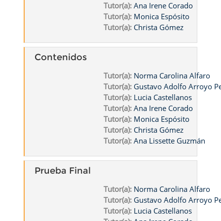
Tutor(a):
Ana Irene Corado
Tutor(a):
Monica Espósito
Tutor(a):
Christa Gómez
Contenidos
Tutor(a):
Norma Carolina Alfaro
Tutor(a):
Gustavo Adolfo Arroyo 
Tutor(a):
Lucia Castellanos
Tutor(a):
Ana Irene Corado
Tutor(a):
Monica Espósito
Tutor(a):
Christa Gómez
Tutor(a):
Ana Lissette Guzmán
Prueba Final
Tutor(a):
Norma Carolina Alfaro
Tutor(a):
Gustavo Adolfo Arroyo 
Tutor(a):
Lucia Castellanos