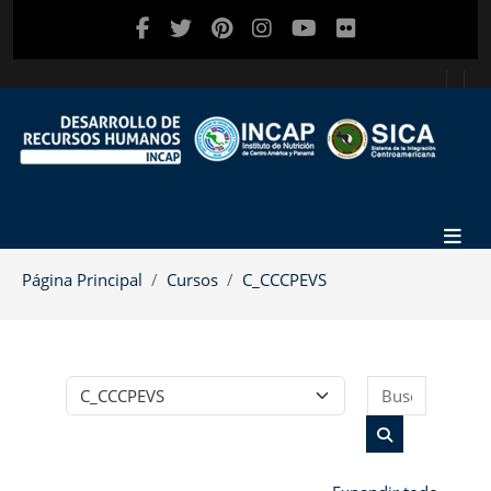
Salta al contenido principal
Página Principal
Cursos
C_CCCPEVS
Buscar c
Categorías
Buscar cursos