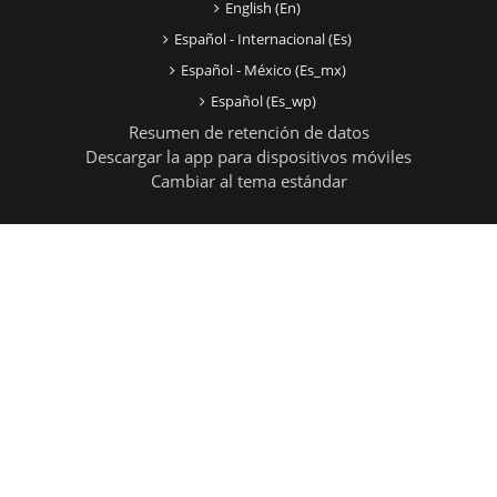
English ‎(en)‎
Español - Internacional ‎(es)‎
Español - México ‎(es_mx)‎
Español ‎(es_wp)‎
Resumen de retención de datos
Descargar la app para dispositivos móviles
Cambiar al tema estándar