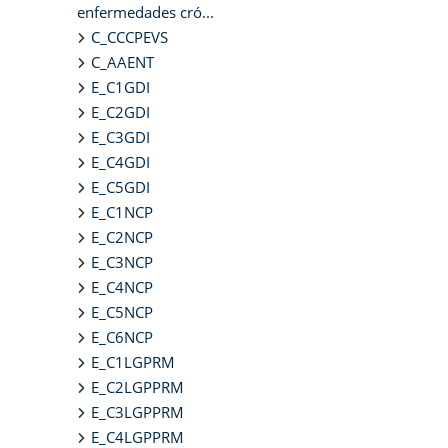
enfermedades cró...
C_CCCPEVS
C_AAENT
E_C1GDI
E_C2GDI
E_C3GDI
E_C4GDI
E_C5GDI
E_C1NCP
E_C2NCP
E_C3NCP
E_C4NCP
E_C5NCP
E_C6NCP
E_C1LGPRM
E_C2LGPPRM
E_C3LGPPRM
E_C4LGPPRM