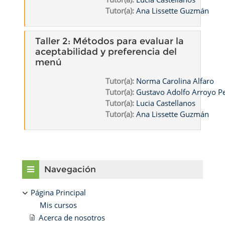
Tutor(a):
Ana Lissette Guzmán
Taller 2: Métodos para evaluar la
aceptabilidad y preferencia del
menú
Tutor(a):
Norma Carolina Alfaro
Tutor(a):
Gustavo Adolfo Arroyo 
Tutor(a):
Lucia Castellanos
Tutor(a):
Ana Lissette Guzmán
Bloques
Salta Navegación
Navegación
Página Principal
Mis cursos
Acerca de nosotros