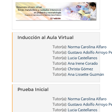
Inducción al Aula Virtual
Tutor(a):
Norma Carolina Alfaro
Tutor(a):
Gustavo Adolfo Arroyo 
Tutor(a):
Lucia Castellanos
Tutor(a):
Ana Irene Corado
Tutor(a):
Christa Gómez
Tutor(a):
Ana Lissette Guzmán
Prueba Inicial
Tutor(a):
Norma Carolina Alfaro
Tutor(a):
Gustavo Adolfo Arroyo 
Tutor(a):
Lucia Castellanos