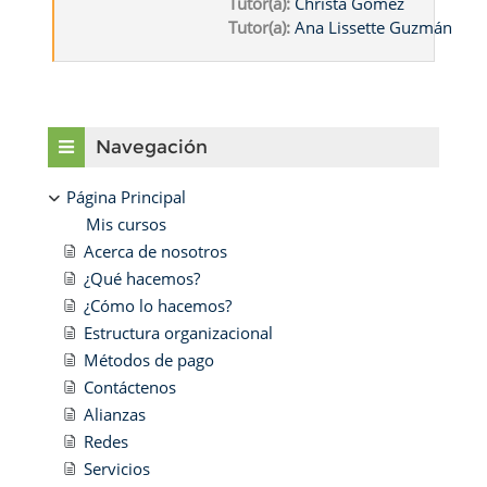
Tutor(a):
Christa Gómez
Tutor(a):
Ana Lissette Guzmán
Bloques
Salta Navegación
Navegación
Página Principal
Mis cursos
Acerca de nosotros
¿Qué hacemos?
¿Cómo lo hacemos?
Estructura organizacional
Métodos de pago
Contáctenos
Alianzas
Redes
Servicios