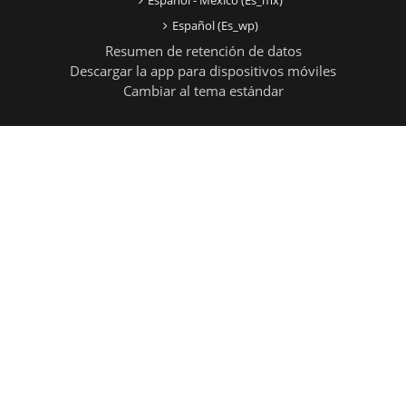
Español - México ‎(es_mx)‎
Español ‎(es_wp)‎
Resumen de retención de datos
Descargar la app para dispositivos móviles
Cambiar al tema estándar