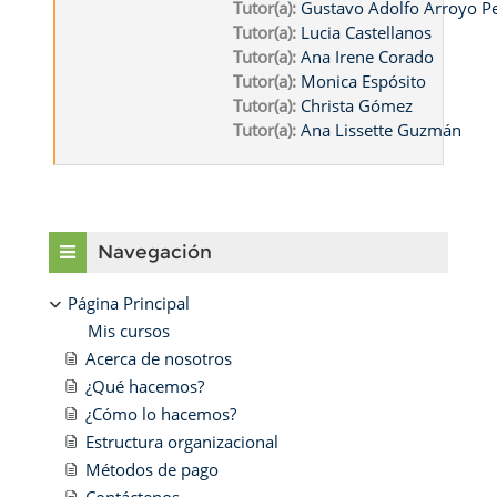
Tutor(a):
Gustavo Adolfo Arroyo 
Tutor(a):
Lucia Castellanos
Tutor(a):
Ana Irene Corado
Tutor(a):
Monica Espósito
Tutor(a):
Christa Gómez
Tutor(a):
Ana Lissette Guzmán
Bloques
Salta Navegación
Navegación
Página Principal
Mis cursos
Acerca de nosotros
¿Qué hacemos?
¿Cómo lo hacemos?
Estructura organizacional
Métodos de pago