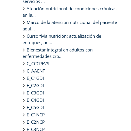
servicios ...
Atención nutricional de condiciones crónicas
en la...
Marco de la atención nutricional del paciente
adul...
Curso “Malnutrición: actualización de
enfoques, an...
Bienestar integral en adultos con
enfermedades cró...
C_CCCPEVS
C_AAENT
E_C1GDI
E_C2GDI
E_C3GDI
E_C4GDI
E_C5GDI
E_C1NCP
E_C2NCP
E_C3NCP