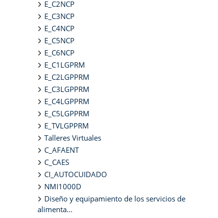
E_C2NCP
E_C3NCP
E_C4NCP
E_C5NCP
E_C6NCP
E_C1LGPRM
E_C2LGPPRM
E_C3LGPPRM
E_C4LGPPRM
E_C5LGPPRM
E_TVLGPPRM
Talleres Virtuales
C_AFAENT
C_CAES
CI_AUTOCUIDADO
NMI1000D
Diseño y equipamiento de los servicios de
alimenta...