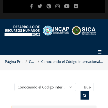
Salta al contenido principal
Página Principal
Cursos
Conociendo el Código internacional de comercializa...
Buscar c
Categorías
Buscar cursos