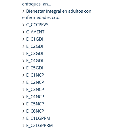
enfoques, an...
Bienestar integral en adultos con
enfermedades cró...
C_CCCPEVS
C_AAENT
E_C1GDI
E_C2GDI
E_C3GDI
E_C4GDI
E_C5GDI
E_C1NCP
E_C2NCP
E_C3NCP
E_C4NCP
E_C5NCP
E_C6NCP
E_C1LGPRM
E_C2LGPPRM