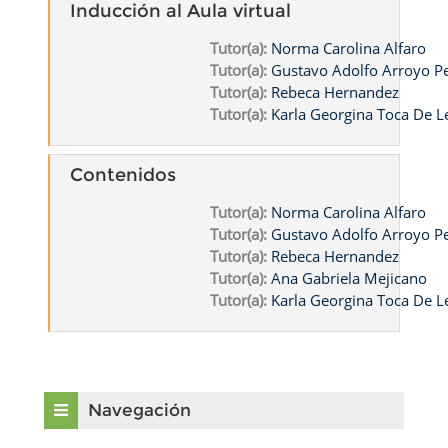
Inducción al Aula virtual
Tutor(a):
Norma Carolina Alfaro
Tutor(a):
Gustavo Adolfo Arroyo 
Tutor(a):
Rebeca Hernandez
Tutor(a):
Karla Georgina Toca De L
Contenidos
Tutor(a):
Norma Carolina Alfaro
Tutor(a):
Gustavo Adolfo Arroyo 
Tutor(a):
Rebeca Hernandez
Tutor(a):
Ana Gabriela Mejicano
Tutor(a):
Karla Georgina Toca De L
Bloques
Salta Navegación
Navegación