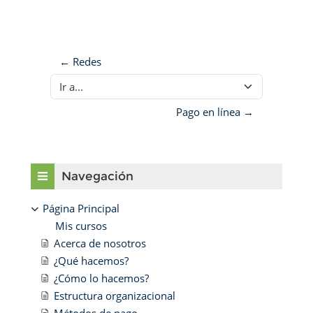
← Redes
Ir a...
Pago en línea →
Bloques
Salta Navegación
Navegación
Página Principal
Mis cursos
Acerca de nosotros
¿Qué hacemos?
¿Cómo lo hacemos?
Estructura organizacional
Métodos de pago