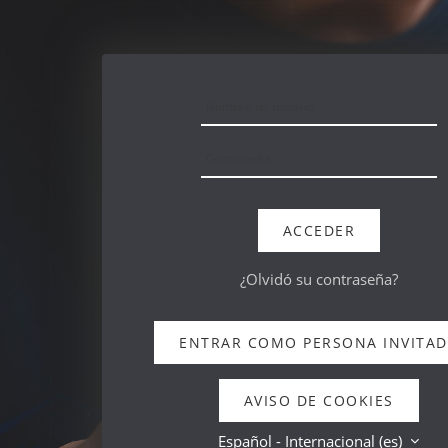
Salta al contenido principal
Saltar a creación de una nueva cuenta
Nombre de usuario
Contraseña
ACCEDER
¿Olvidó su contraseña?
ENTRAR COMO PERSONA INVITA
AVISO DE COOKIES
Español - Internacional ‎(es)‎