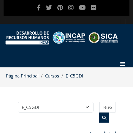
Salta al contenido principal
Página Principal
Cursos
E_C5GDI
Buscar c
Categorías
Buscar cursos