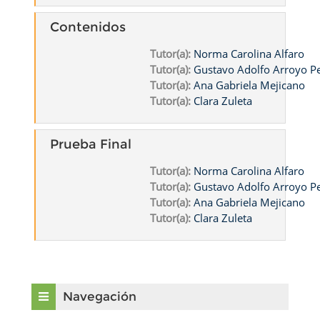
Contenidos
Tutor(a):
Norma Carolina Alfaro
Tutor(a):
Gustavo Adolfo Arroyo 
Tutor(a):
Ana Gabriela Mejicano
Tutor(a):
Clara Zuleta
Prueba Final
Tutor(a):
Norma Carolina Alfaro
Tutor(a):
Gustavo Adolfo Arroyo 
Tutor(a):
Ana Gabriela Mejicano
Tutor(a):
Clara Zuleta
Bloques
Salta Navegación
Navegación