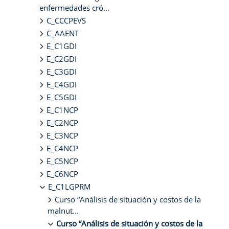
enfermedades cró...
C_CCCPEVS
C_AAENT
E_C1GDI
E_C2GDI
E_C3GDI
E_C4GDI
E_C5GDI
E_C1NCP
E_C2NCP
E_C3NCP
E_C4NCP
E_C5NCP
E_C6NCP
E_C1LGPRM
Curso “Análisis de situación y costos de la
malnut...
Curso “Análisis de situación y costos de la