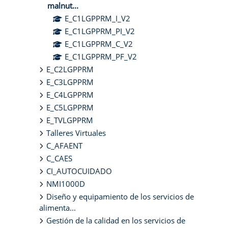
malnut...
E_C1LGPPRM_I_V2
E_C1LGPPRM_PI_V2
E_C1LGPPRM_C_V2
E_C1LGPPRM_PF_V2
E_C2LGPPRM
E_C3LGPPRM
E_C4LGPPRM
E_C5LGPPRM
E_TVLGPPRM
Talleres Virtuales
C_AFAENT
C_CAES
CI_AUTOCUIDADO
NMI1000D
Diseño y equipamiento de los servicios de
alimenta...
Gestión de la calidad en los servicios de