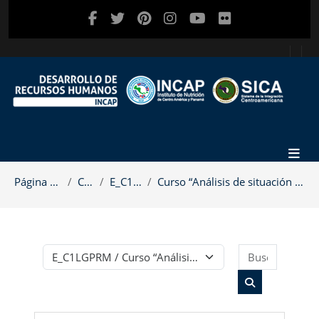
Salta al contenido principal
Página Principal
Cursos
E_C1LGPRM
Curso “Análisis de situación y costos de la malnut...
Buscar c
Categorías
Buscar cursos