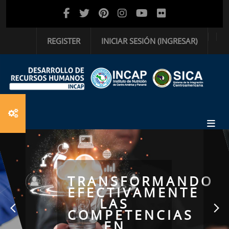
Saltar al contenido principal
REGISTER
INICIAR SESIÓN (INGRESAR)
TRANSFORMANDO
EFECTIVAMENTE
LAS
COMPETENCIAS
EN