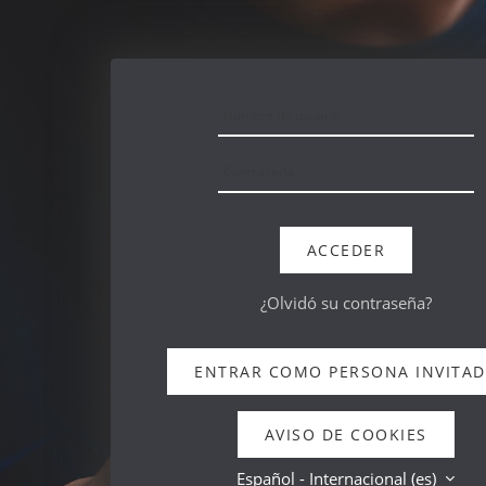
Salta al contenido principal
Saltar a creación de una nueva cuenta
Nombre de usuario
Contraseña
ACCEDER
¿Olvidó su contraseña?
ENTRAR COMO PERSONA INVITA
AVISO DE COOKIES
Español - Internacional ‎(es)‎