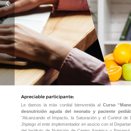
Apreciable participante:
Le damos la más cordial bienvenida al
Curso “Manej
desnutrición aguda del neonato y paciente pediát
"Alcanzando el Impacto, la Saturación y el Control de
Jhpiego el ente implementador en asocio con el Depar
del Instituto de Nutrición de Centro América y Panamá 