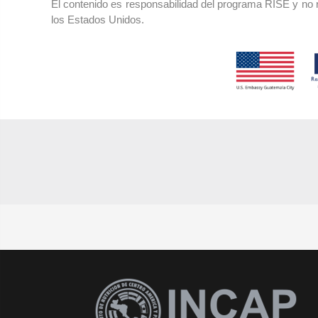
El contenido es responsabilidad del programa RISE y no r
los Estados Unidos.