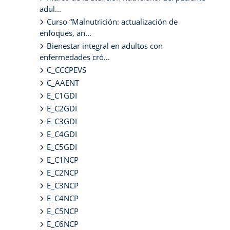
adul...
Curso “Malnutrición: actualización de
enfoques, an...
Bienestar integral en adultos con
enfermedades cró...
C_CCCPEVS
C_AAENT
E_C1GDI
E_C2GDI
E_C3GDI
E_C4GDI
E_C5GDI
E_C1NCP
E_C2NCP
E_C3NCP
E_C4NCP
E_C5NCP
E_C6NCP