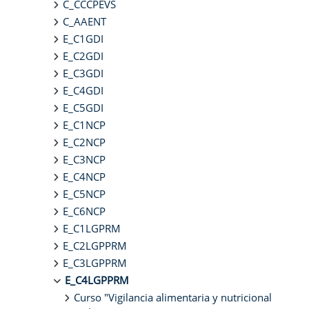
C_CCCPEVS
C_AAENT
E_C1GDI
E_C2GDI
E_C3GDI
E_C4GDI
E_C5GDI
E_C1NCP
E_C2NCP
E_C3NCP
E_C4NCP
E_C5NCP
E_C6NCP
E_C1LGPRM
E_C2LGPPRM
E_C3LGPPRM
E_C4LGPPRM
Curso "Vigilancia alimentaria y nutricional