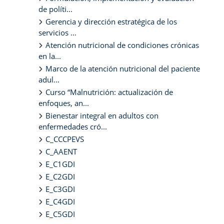
de políti...
Gerencia y dirección estratégica de los
servicios ...
Atención nutricional de condiciones crónicas
en la...
Marco de la atención nutricional del paciente
adul...
Curso “Malnutrición: actualización de
enfoques, an...
Bienestar integral en adultos con
enfermedades cró...
C_CCCPEVS
C_AAENT
E_C1GDI
E_C2GDI
E_C3GDI
E_C4GDI
E_C5GDI