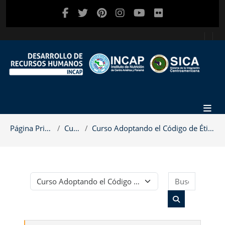
Salta al contenido principal
Página Principal
Cursos
Curso Adoptando el Código de Ética del INCAP
Buscar c
Categorías
Buscar cursos