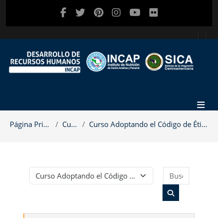
Salta al contenido principal
Página Principal
Cursos
Curso Adoptando el Código de Ética del INCAP
Buscar c
Categorías
Buscar cursos