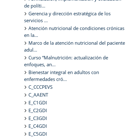
de políti...
Gerencia y dirección estratégica de los
servicios ...
Atención nutricional de condiciones crónicas
en la...
Marco de la atención nutricional del paciente
adul...
Curso “Malnutrición: actualización de
enfoques, an...
Bienestar integral en adultos con
enfermedades cró...
C_CCCPEVS
C_AAENT
E_C1GDI
E_C2GDI
E_C3GDI
E_C4GDI
E_C5GDI