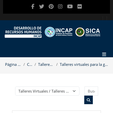
Salta al contenido principal
Página Principal
Cursos
Talleres Virtuales
Talleres virtuales para la gerencia y dietética in...
Buscar c
Categorías
Buscar cursos