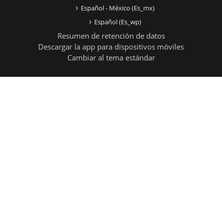
Español - México ‎(es_mx)‎
Español ‎(es_wp)‎
Resumen de retención de datos
Descargar la app para dispositivos móviles
Cambiar al tema estándar