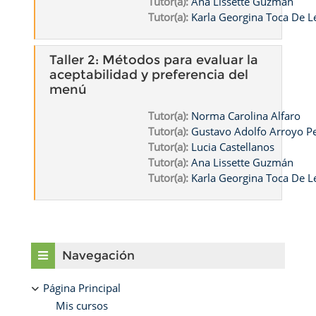
Tutor(a):
Ana Lissette Guzmán
Tutor(a):
Karla Georgina Toca De L
Taller 2: Métodos para evaluar la
aceptabilidad y preferencia del
menú
Tutor(a):
Norma Carolina Alfaro
Tutor(a):
Gustavo Adolfo Arroyo 
Tutor(a):
Lucia Castellanos
Tutor(a):
Ana Lissette Guzmán
Tutor(a):
Karla Georgina Toca De L
Bloques
Salta Navegación
Navegación
Página Principal
Mis cursos